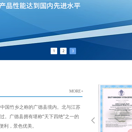
1
2
3
MORE+
中国竹乡之称的广德县境内。北与江苏
过。广德县拥有堪称“天下四绝”之一的
넳
通便利，景色优美。